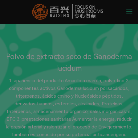
Polvo de extracto seco de Ganoderma
lucidum
1. apariencia del producto Amarillo a marrón, polvo fino 2.
componentes activos Ganoderma lucidum polisacáridos,
triterpenos, ácidos cmino y Nucleósidos péptidos,
derivados furanos, esteroles, alcaloides, Proteínas,
triterpenos, almacenamiento orgánico, sales inorgánicas: s,
EFC 3. prestaciones sanitarias Aumentar la energía, reducir
la presión arterial y ralentizar el proceso de Envejecimiento.
También es conocido por su potencial anticancerígeno.