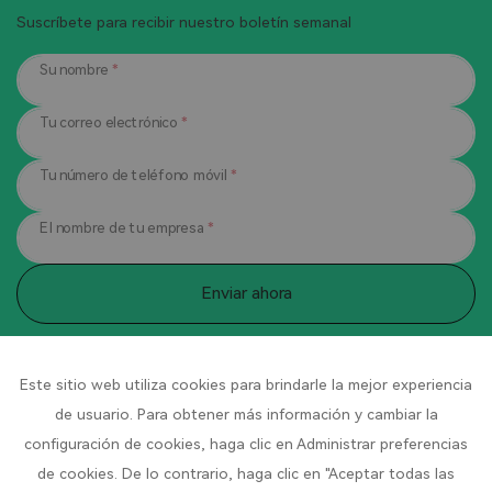
Suscríbete para recibir nuestro boletín semanal
Su nombre
*
Tu correo electrónico
*
Tu número de teléfono móvil
*
El nombre de tu empresa
*
Enviar ahora
Contáctenos
Este sitio web utiliza cookies para brindarle la mejor experiencia
de usuario. Para obtener más información y cambiar la
Número 1, Calle Pingdong, Parque
Sede de la empresa:
configuración de cookies, haga clic en Administrar preferencias
Industrial Pingdong, Ciudad Qingyuan, Ciudad
de cookies. De lo contrario, haga clic en "Aceptar todas las
Prefectural Lishui, Provincia de Zhejiang, China